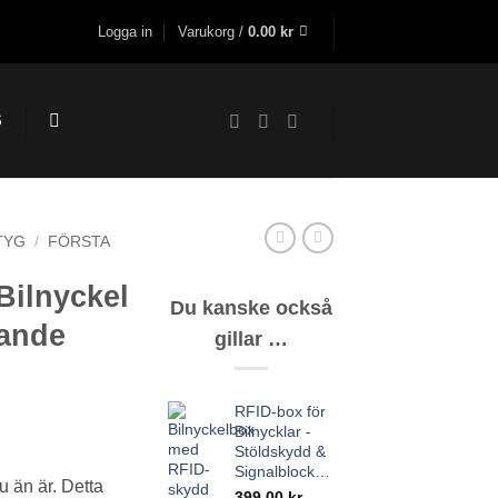
Logga in
Varukorg /
0.00
kr
S
TYG
/
FÖRSTA
Bilnyckel
Du kanske också
rande
gillar …
RFID-box för
Bilnycklar -
Stöldskydd &
Signalblockering
u än är. Detta
399.00
kr