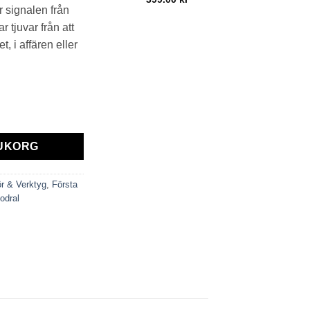
 signalen från
 tjuvar från att
, i affären eller
ignalblockerande Påse mängd
RUKORG
hör & Verktyg
,
Första
odral