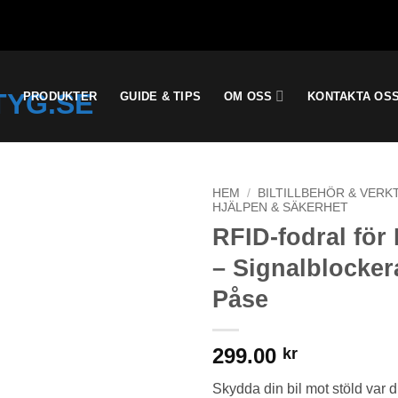
PRODUKTER
GUIDE & TIPS
OM OSS
KONTAKTA OS
HEM
/
BILTILLBEHÖR & VERK
HJÄLPEN & SÄKERHET
RFID-fodral för 
– Signalblocke
Påse
299.00
kr
Skydda din bil mot stöld var d