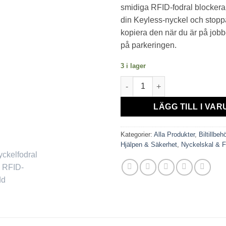
smidiga RFID-fodral blockerar
din Keyless-nyckel och stoppar
kopiera den när du är på jobbet
på parkeringen.
3 i lager
RFID-fodral för Bilnyckel - S
LÄGG TILL I VA
Kategorier:
Alla Produkter
,
Biltillbe
Hjälpen & Säkerhet
,
Nyckelskal & F