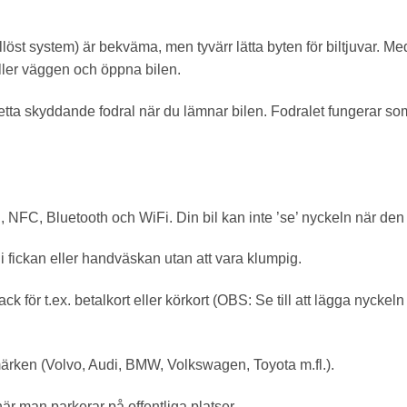
st system) är bekväma, men tyvärr lätta byten för biltjuvar. Me
ller väggen och öppna bilen.
 detta skyddande fodral när du lämnar bilen. Fodralet fungerar so
NFC, Bluetooth och WiFi. Din bil kan inte ’se’ nyckeln när den 
i fickan eller handväskan utan att vara klumpig.
ck för t.ex. betalkort eller körkort (OBS: Se till att lägga nyckeln
märken (Volvo, Audi, BMW, Volkswagen, Toyota m.fl.).
 när man parkerar på offentliga platser.