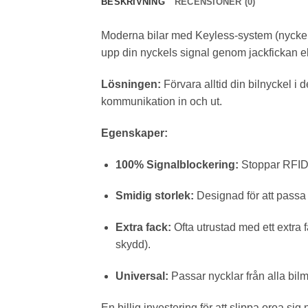
BESKRIVNING
RECENSIONER (0)
Moderna bilar med Keyless-system (nyckellö
upp din nyckels signal genom jackfickan e
Lösningen:
Förvara alltid din bilnyckel i
kommunikation in och ut.
Egenskaper:
100% Signalblockering:
Stoppar RFID, 
Smidig storlek:
Designad för att passa 
Extra fack:
Ofta utrustad med ett extra fa
skydd).
Universal:
Passar nycklar från alla bil
En billig investering för att slippa oroa sig