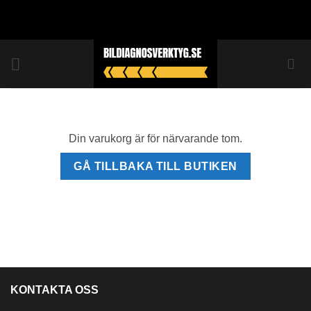
Skip
to
content
Din varukorg är för närvarande tom.
GÅ TILLBAKA TILL BUTIKEN
KONTAKTA OSS