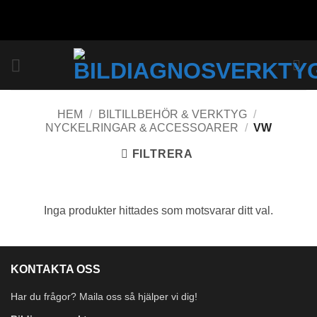
Skip
to
content
HEM
/
BILTILLBEHÖR & VERKTYG
/
NYCKELRINGAR & ACCESSOARER
/
VW
FILTRERA
Inga produkter hittades som motsvarar ditt val.
KONTAKTA OSS
Har du frågor? Maila oss så hjälper vi dig!