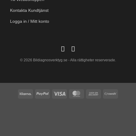
Kontakta Kundtjänst
Logga in / Mitt konto
© 2026 Bildiagnosverktyg.se - Alla rättigheter reserverade.
Klarna
PayPal
Visa
MasterCard
Cash
Swish
On
(SE)
Delivery